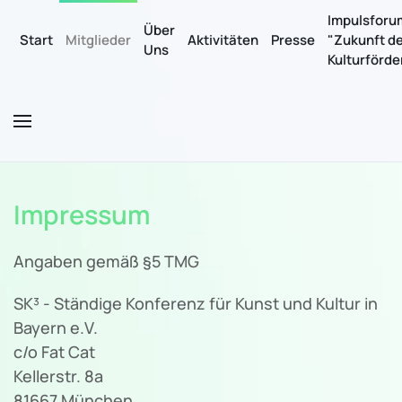
Impulsforu
Über
Start
Mitglieder
Aktivitäten
Presse
"Zukunft d
Uns
Zum Hauptinhalt springen
Kulturförd
Impressum
Angaben gemäß §5 TMG
SK³ - Ständige Konferenz für Kunst und Kultur in
Bayern e.V.
c/o Fat Cat
Kellerstr. 8a
81667 München