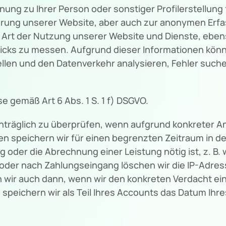
nung zu Ihrer Person oder sonstiger Profilerstellun
ierung unserer Website, aber auch zur anonymen Erf
r Art der Nutzung unserer Website und Dienste, eb
icks zu messen. Aufgrund dieser Informationen könn
ellen und den Datenverkehr analysieren, Fehler suc
se gemäß Art 6 Abs. 1 S. 1 f) DSGVO.
chträglich zu überprüfen, wenn aufgrund konkreter A
n speichern wir für einen begrenzten Zeitraum in de
ng oder die Abrechnung einer Leistung nötig ist, z. B
oder nach Zahlungseingang löschen wir die IP-Adress
rn wir auch dann, wenn wir den konkreten Verdacht e
eichern wir als Teil Ihres Accounts das Datum Ihres 