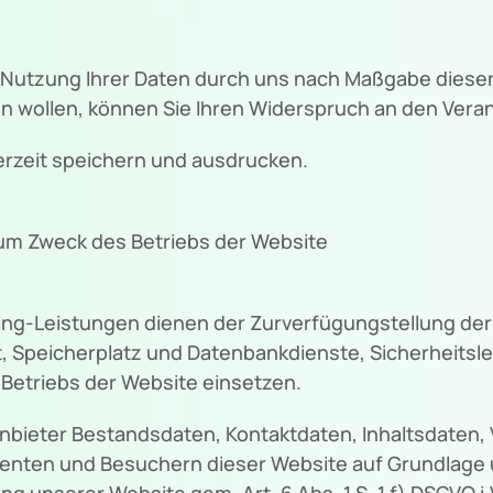
er Nutzung Ihrer Daten durch uns nach Maßgabe die
 wollen, können Sie Ihren Widerspruch an den Verant
erzeit speichern und ausdrucken.
m Zweck des Betriebs der Website
g-Leistungen dienen der Zurverfügungstellung der 
, Speicherplatz und Datenbankdienste, Sicherheitsl
Betriebs der Website einsetzen.
ganbieter Bestandsdaten, Kontaktdaten, Inhaltsdaten
nten und Besuchern dieser Website auf Grundlage u
g unserer Website gem. Art. 6 Abs. 1 S. 1 f) DSGVO i.