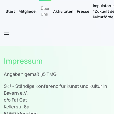
Impulsforu
Über
Start
Mitglieder
Aktivitäten
Presse
"Zukunft d
Uns
Zum Hauptinhalt springen
Kulturförd
Impressum
Angaben gemäß §5 TMG
SK³ - Ständige Konferenz für Kunst und Kultur in
Bayern e.V.
c/o Fat Cat
Kellerstr. 8a
81667 München