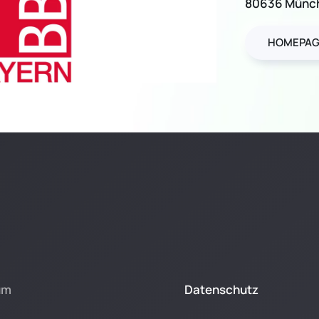
80636 Münc
HOMEPAG
um
Datenschutz