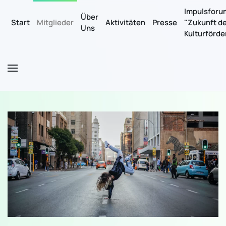
Impulsforu
Über
Start
Mitglieder
Aktivitäten
Presse
"Zukunft d
Uns
Zum Hauptinhalt springen
Kulturförd