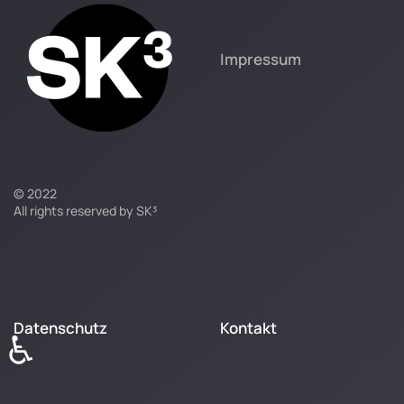
Impressum
© 2022
All rights reserved by SK³
Datenschutz
Kontakt
♿